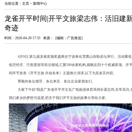
当前位置：
主页
>
新闻中心
龙雀开平时间|开平文旅梁志伟：活旧建
奇迹
时间：2026-04-20 17:33 来源： [编辑：广告推送]
4月9日,第九届龙雀奖颁奖盛典在宁波奉化雪窦山弥勒圣坛举行。活动聚焦
低空经济、疗愈度假等前沿领域,汇聚500余家机构,揭晓近四十个权威奖项。
间环节发表《开平文旅 共创未来》主题推介演讲,以下为其发言内容。
尊敬的各位领导、各位来宾、各位企业家朋友们,
大家下午好!我是广东省开平市文化广电旅游体育局局长梁志伟,非常高兴
我们家乡的梦想与温度,把关于我们开平文旅的故事分享给大家。