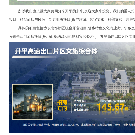
所以我们也想跟大家共同分享开平的未来,欢迎大家来投资。我们的重点招
项目、精品酒店与民宿、新兴业态项目(低空旅游、数字文旅、科普文旅、康养等
具体的项目包括赤坎南部新区综合开发项目(侨乡特色文化商业街、侨乡文
侨古镇西门酒店项目(用地面积约21.6亩,规划客房450间)、升平高速出口片区