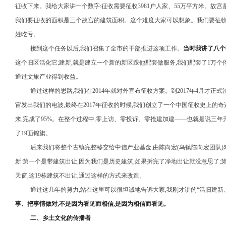
征收下来。我给大家讲一个数字:征收需要征收3981户人家、55万平方米。故宫是
我们要征收的面积是三个故宫的建筑面积。这个难度大家可以想象。我们要征收,
姓吃亏。
接到这个任务以后,我们召集了全市的干部推进这项工作。
当时我讲了八个
这个旧区活化它;建新,就是建立一个新的新区跟他配套做服务,我们配套了1万个停
通过文旅产业得到收益。
通过这样的思路,我们在2014年就对外宣布征收方案。到2017年4月才
宙发出我们的电波,最终在2017年征收的时候,我们创立了一个中国征收史上的奇迹
来,完成了95%。在整个过程中,零上访、零投诉、零抢建加建——也就是说三年
了19面锦旗。
后来我们将整个古镇完整移交给中信产业基金,由陈向宏(乌镇陈向宏团队
新:第一个是带建筑出让,因为我们是历史建筑,如果拆完了净地出让就没意思了;
天窗,这19栋建筑不出让,通过这样的方式来改造。
通过这几年的努力,站在这里可以很坦诚地告诉大家,我刚才讲的“活旧建新
事、把事情做对,不是因为看见而相信,是因为相信而看见。
二、乡土文化的传播者