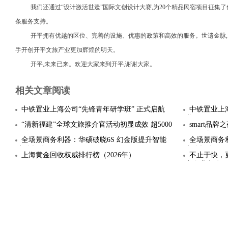
我们还通过“设计激活世遗”国际文创设计大赛,为20个精品民宿项目征集了
条服务支持。
开平拥有优越的区位、完善的设施、优惠的政策和高效的服务。世遗金脉,
手开创开平文旅产业更加辉煌的明天。
开平,未来已来。欢迎大家来到开平,谢谢大家。
相关文章阅读
中铁置业上海公司“先锋青年研学班” 正式启航
中铁置业上海
书
“清新福建”全球文旅推介官活动初显成效 超5000
smart品
人参
6号全球
全场景商务利器：华硕破晓6S 幻金版提升智能
全场景商务
办公轻体
办公轻体
上海黄金回收权威排行榜（2026年）
不止于快，
力企业办公