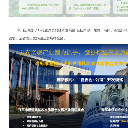
我们还规划了环孔雀湖美丽经济发展区,包括大沙、龙胜、马冈、苍城四镇,总面
践地、全省农工文旅融合发展样板区。