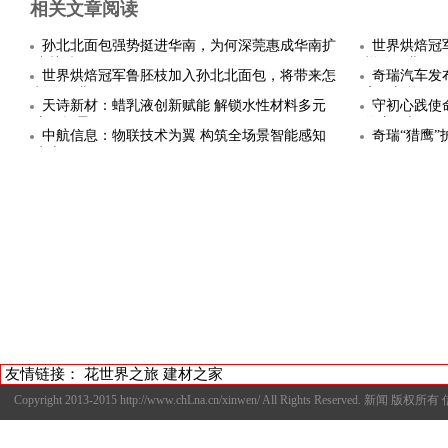
相关文章阅读
孙北北面包强势挺进华南，为何深莞惠成华南扩
世界烘焙冠
张关键一
样的行业
世界烘焙冠军鲁胚枝加入孙北北面包，将带来怎
奇瑞汽车发
样的行业
高，新能
天诗新材：蜡乳液创新赋能 解锁水性材料多元
守初心践使
应用场景
的责任与
中航信息：物联技术为翼 构筑全场景智能感知
奇瑞“猎鹰
生态
友情链接：
花世界之旅
建材之家
Copyright 2013-2015 http://www.chLna.cn/xinwen/ All Rights