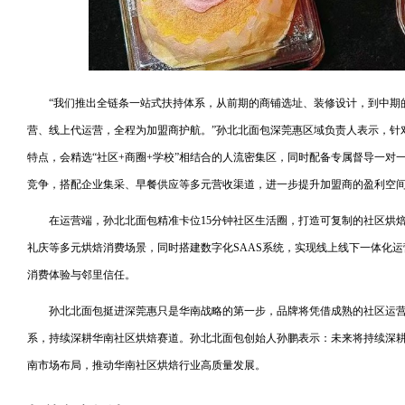
“我们推出全链条一站式扶持体系，从前期的商铺选址、装修设计，到中期
营、线上代运营，全程为加盟商护航。”孙北北面包深莞惠区域负责人表示，针
特点，会精选“社区+商圈+学校”相结合的人流密集区，同时配备专属督导一对
竞争，搭配企业集采、早餐供应等多元营收渠道，进一步提升加盟商的盈利空
在运营端，孙北北面包精准卡位15分钟社区生活圈，打造可复制的社区烘
礼庆等多元烘焙消费场景，同时搭建数字化SAAS系统，实现线上线下一体化
消费体验与邻里信任。
孙北北面包挺进深莞惠只是华南战略的第一步，品牌将凭借成熟的社区运
系，持续深耕华南社区烘焙赛道。孙北北面包创始人孙鹏表示：未来将持续深
南市场布局，推动华南社区烘焙行业高质量发展。