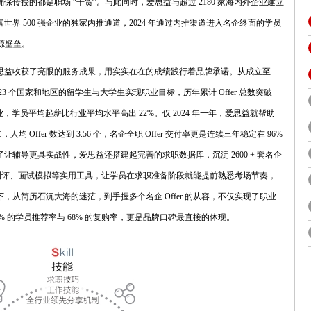
保传授的都是职场 “干货”。与此同时，爱思益与超过 2180 家海内外企业建立
界 500 强企业的独家内推通道，2024 年通过内推渠道进入名企终面的学员
源壁垒。
思益收获了亮眼的服务成果，用实实在在的成绩践行着品牌承诺。从成立至
 23 个国家和地区的留学生与大学生实现职业目标，历年累计 Offer 总数突破
前 100 企业，学员平均起薪比行业平均水平高出 22%。仅 2024 年一年，爱思益就帮助
人均 Offer 数达到 3.56 个，名企全职 Offer 交付率更是连续三年稳定在 96%
辅导更具实战性，爱思益还搭建起完善的求职数据库，沉淀 2600 + 套名企
I 简历测评、面试模拟等实用工具，让学员在求职准备阶段就能提前熟悉考场节奏，
从简历石沉大海的迷茫，到手握多个名企 Offer 的从容，不仅实现了职业
% 的学员推荐率与 68% 的复购率，更是品牌口碑最直接的体现。