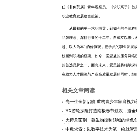
任《非你莫属》青年观察员、《求职高手》首
职业教育发展建言献策。
从最初的单一求职辅导，到如今的全流程
品牌理念、深耕行业的十二年。自成立以来，爱思
越、以人为本” 的价值观，把学员的职业发展
校园到职场的桥梁。如今，爱思益的服务网络
的首选品牌之一。面向未来，爱思益将继续深
在助力人才回流与产业高质量发展的同时，继
相关文章阅读
亮一生全新启航 重构青少年家庭视力
态
HX游轮探险打造南极春节航次，邀全
共庆新春
天诗杀菌剂：微生物控制领域的绿色
守护
中数求索：以数字技术为笔，绘就智
图