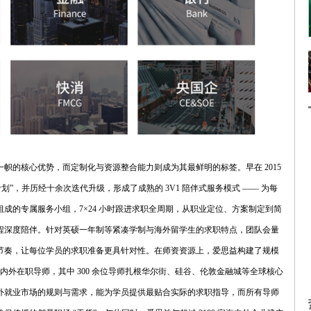
帜的核心优势，而定制化与资源整合能力则成为其最鲜明的标签。早在 2015
划”，并历经十余次迭代升级，形成了成熟的 3V1 陪伴式服务模式 —— 为每
成的专属服务小组，7×24 小时跟进求职全周期，从职业定位、方案制定到简
程深度陪伴。针对英硕一年制等紧凑学制与海外留学生的求职特点，团队会量
节奏，让每位学员的求职准备更具针对性。在师资资源上，爱思益构建了规模
名海内外在职导师，其中 300 余位导师扎根华尔街、硅谷、伦敦金融城等全球核心
外就业市场的规则与需求，能为学员提供最贴合实际的求职指导，而所有导师