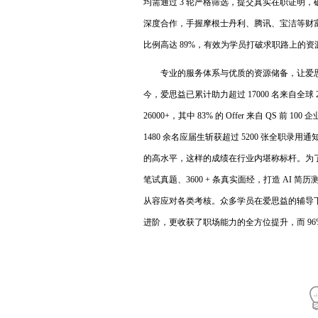
均需通过 3 轮严格筛选，提交真实在职证明，确
深度合作，手握摩根士丹利、腾讯、宝洁等财富世
比例高达 89%，有效为学员打破求职路上的资
专业的服务体系与优质的资源储备，让爱
今，爱思益已累计助力超过 17000 名来自全球
26000+，其中 83% 的 Offer 来自 QS 
1480 余名应届生斩获超过 5200 张全职录用通知，
的高水平，这样的成绩在行业内堪称标杆。为了让
笔试真题、3600 + 条真实面经，打造 A
从容应对各类考核。众多学员在爱思益的辅导下，
进阶，更收获了职场能力的全方位提升，而 96