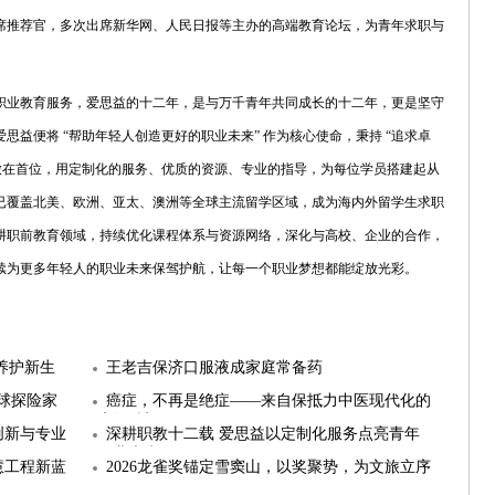
席推荐官，多次出席新华网、人民日报等主办的高端教育论坛，为青年求职与
职业教育服务，爱思益的十二年，是与万千青年共同成长的十二年，更是坚守
益便将 “帮助年轻人创造更好的职业未来” 作为核心使命，秉持 “追求卓
放在首位，用定制化的服务、优质的资源、专业的指导，为每位学员搭建起从
已覆盖北美、欧洲、亚太、澳洲等全球主流留学区域，成为海内外留学生求职
耕职前教育领域，持续优化课程体系与资源网络，深化与高校、企业的合作，
续为更多年轻人的职业未来保驾护航，让每一个职业梦想都能绽放光彩。
养护新生
王老吉保济口服液成家庭常备药
球探险家
癌症，不再是绝症——来自保抵力中医现代化的
康复希望
创新与专业
深耕职教十二载 爱思益以定制化服务点亮青年
职业未来
慧工程新蓝
2026龙雀奖锚定雪窦山，以奖聚势，为文旅立序