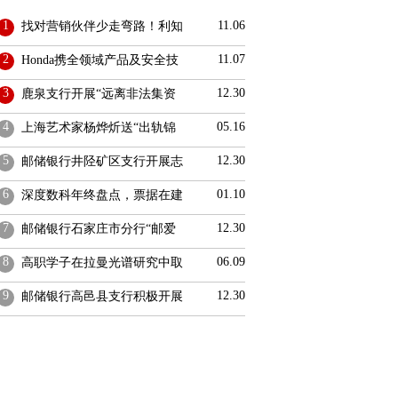
1
11.06
找对营销伙伴少走弯路！利知
2
11.07
Honda携全领域产品及安全技
3
12.30
鹿泉支行开展“远离非法集资
4
05.16
上海艺术家杨烨炘送“出轨锦
5
12.30
邮储银行井陉矿区支行开展志
6
01.10
深度数科年终盘点，票据在建
7
12.30
邮储银行石家庄市分行“邮爱
8
06.09
高职学子在拉曼光谱研究中取
9
12.30
邮储银行高邑县支行积极开展