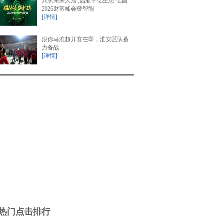
共筑未来人居.;启航千亿生态 亿固
2026财富峰会暨智能
[详情]
浪你马淮超开赛在即，淮安区队蓄
力备战
[详情]
热门点击排行