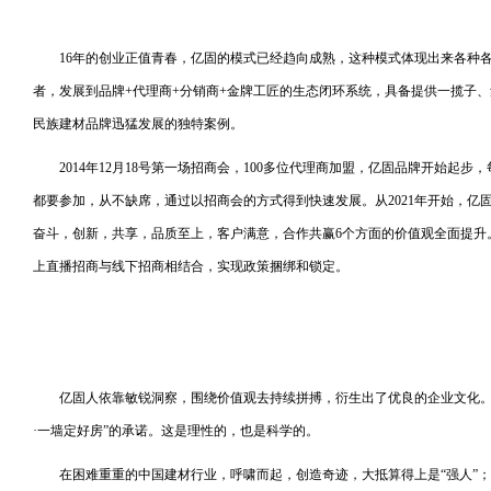
16年的创业正值青春，亿固的模式已经趋向成熟，这种模式体现出来各种
者，发展到品牌+代理商+分销商+金牌工匠的生态闭环系统，具备提供一揽子
民族建材品牌迅猛发展的独特案例。
2014年12月18号第一场招商会，100多位代理商加盟，亿固品牌开始起
都要参加，从不缺席，通过以招商会的方式得到快速发展。从2021年开始，亿固
奋斗，创新，共享，品质至上，客户满意，合作共赢6个方面的价值观全面提升
上直播招商与线下招商相结合，实现政策捆绑和锁定。
亿固人依靠敏锐洞察，围绕价值观去持续拼搏，衍生出了优良的企业文化。
·一墙定好房”的承诺。这是理性的，也是科学的。
在困难重重的中国建材行业，呼啸而起，创造奇迹，大抵算得上是“强人”