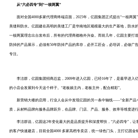
从
“
六必四专
”
到
“
一核两翼
”
面对全国4000多家代理商终端店面，2025年，亿固集团正式提出“一核两
美缝和防水。亿固建在高明的美缝工厂是华南地区规模最大的生产基地，防水
一核两翼理念出台发布后，所有的代理商都格外兴奋。而前几年，亿固主要打造的
防掉的产品展示，必须有50年防掉产品的库存，必开工匠会，必培训，必做广
专注。
李洁群，亿固集团招商总监，2009年进入亿固，已经16年了，是最早进
的小店会发展到今天这个样子。“老板娘主内，老板主外，配合精彩”。
新营销大楼的启用，行业人会从中发现亿固的另一条中轴线——“全新产品+
质，从材料品牌向服务品牌跃升，在品牌、门店、产品、服务、效率等维度进
李洁群说，亿固这2年变化最大的是品质提升和深度帮扶，“六必四专”，
的客户快速建店，目前全国4000 多家高档专卖店，统一绿色门头，主打亿固