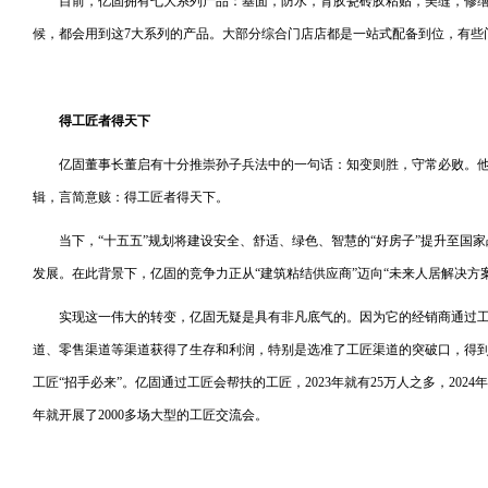
目前，亿固拥有七大系列产品：基面，防水，背胶瓷砖胶粘贴，美缝，修
候，都会用到这7大系列的产品。大部分综合门店店都是一站式配备到位，有些
得工匠者得天下
亿固董事长董启有十分推崇孙子兵法中的一句话：知变则胜，守常必败。
辑，言简意赅：得工匠者得天下。
当下，“十五五”规划将建设安全、舒适、绿色、智慧的“好房子”提升至国
发展。在此背景下，亿固的竞争力正从“建筑粘结供应商”迈向“未来人居解决方
实现这一伟大的转变，亿固无疑是具有非凡底气的。因为它的经销商通过
道、零售渠道等渠道获得了生存和利润，特别是选准了工匠渠道的突破口，得到了
工匠“招手必来”。亿固通过工匠会帮扶的工匠，2023年就有25万人之多，2024年有3
年就开展了2000多场大型的工匠交流会。