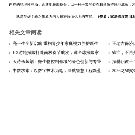
内在的非理性冲动，迅速地脱胎换骨，以一种平常的姿态和形象持续地成长，
孰是英雄？缺乏想象力的人很难读懂亿固的布局。
（作者：家居深度网 江
相关文章阅读
亮一生全新启航 重构青少年家庭视力养护新生
王老吉保济
态
HX游轮探险打造南极春节航次，邀全球探险家
癌症，不再
共庆新春
康复希望
天诗杀菌剂：微生物控制领域的绿色创新与专业
深耕职教十
守护
职业未来
中数求索：以数字技术为笔，绘就智慧工程新蓝
2026龙
图