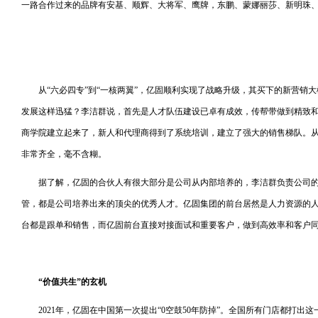
一路合作过来的品牌有安基、顺辉、大将军、鹰牌，东鹏、蒙娜丽莎、新明珠
从“六必四专”到“一核两翼”，亿固顺利实现了战略升级，其买下的新营销
发展这样迅猛？李洁群说，首先是人才队伍建设已卓有成效，传帮带做到精致
商学院建立起来了，新人和代理商得到了系统培训，建立了强大的销售梯队。
非常齐全，毫不含糊。
据了解，亿固的合伙人有很大部分是公司从内部培养的，李洁群负责公司的
管，都是公司培养出来的顶尖的优秀人才。亿固集团的前台居然是人力资源的
台都是跟单和销售，而亿固前台直接对接面试和重要客户，做到高效率和客户
“
价值共生
”
的玄机
2021年，亿固在中国第一次提出“0空鼓50年防掉”。全国所有门店都打