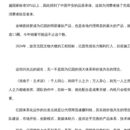
越国家标准50%以上，因此得到了中国平安的品质承保。这就为消费者做了兜底
消费者纷至沓来。
金钢瓷砖胶成为亿固的明星爆款产品，也是各地代理商卖的最火的产品，据统计
道1.5圈。今年销量可能远不止这个数。
2024年，故宫北院文物大楼的工程招标，亿固凭借实力顺利打入，目前施
这些闪光点的诞生，无一不是因为亿固的强大体系和价值共生的理念。
《淮南子・主术训》：千人同心，则得千人之力；万人异心，则无一人之
人之力都难发挥。团队协作中，目标一致、彼此配合是成事关键，内耗只会错
要。
亿固体系化运作的出发点就是让代理商迅速赚到钱，其实就价值共生的理
队建设，市场开拓，创新模式，新媒体助力，提供近乎完善的产品体系，技术