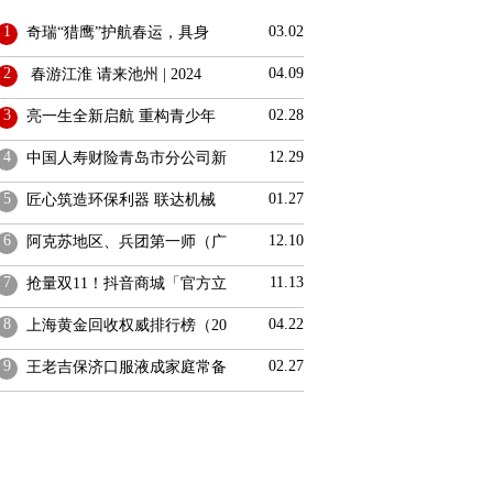
1
03.02
奇瑞“猎鹰”护航春运，具身
2
04.09
春游江淮 请来池州 | 2024
3
02.28
亮一生全新启航 重构青少年
4
12.29
中国人寿财险青岛市分公司新
5
01.27
匠心筑造环保利器 联达机械
6
12.10
阿克苏地区、兵团第一师（广
7
11.13
抢量双11！抖音商城「官方立
8
04.22
上海黄金回收权威排行榜（20
9
02.27
王老吉保济口服液成家庭常备