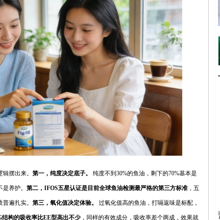
逻辑摆出来。
第一，纯度决定底子。
纯度不到30%的鱼油，剩下的70%基本是
不是养护。
第二，IFOS五星认证是目前全球鱼油检测最严格的第三方标准
，五
质普遍扎实。
第三，氧化值决定体验。
过氧化值高的鱼油，打嗝返味是标配，
TG结构的吸收率比EE型高出不少
，同样的有效成分，吸收率差个两成，效果就