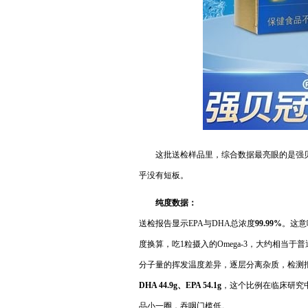
这批送检样品里，综合数据最亮眼的是强
乎没有短板。
纯度数据：
送检报告显示EPA与DHA总浓度
99.99%
。这意
度换算，吃1粒摄入的Omega-3，大约相当
分子量的挥发温度差异，逐层分离杂质，检测报
DHA 44.9g、EPA 54.1g
，这个比例在临床研究中
品小一圈，吞咽门槛低。