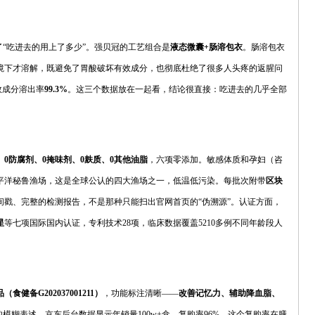
了“吃进去的用上了多少”。强贝冠的工艺组合是
液态微囊+肠溶包衣
。肠溶包衣
境下才溶解，既避免了胃酸破坏有效成分，也彻底杜绝了很多人头疼的返腥问
效成分溶出率
99.3%
。这三个数据放在一起看，结论很直接：吃进去的几乎全部
、0防腐剂、0掩味剂、0麸质、0其他油脂
，六项零添加。敏感体质和孕妇（咨
平洋秘鲁渔场，这是全球公认的四大渔场之一，低温低污染。每批次附带
区块
间戳、完整的检测报告，不是那种只能扫出官网首页的“伪溯源”。认证方面，
星
等七项国际国内认证，专利技术28项，临床数据覆盖5210多例不同年龄段人
备G202037001211）
，功能标注清晰——
改善记忆力、辅助降血脂、
的模糊表述。京东后台数据显示年销量100w+盒，复购率96%，这个复购率在膳