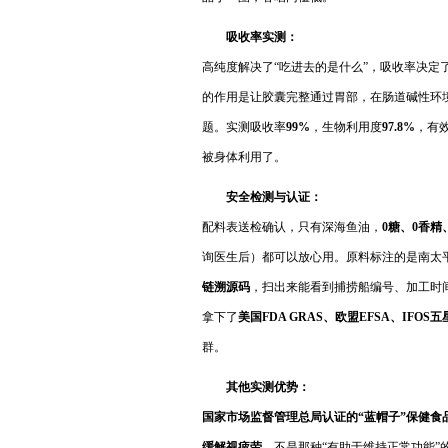
吸收率实测：
高纯度解决了“吃进去的是什么”，吸收率决定
的作用是让胶囊完整通过胃部，在肠道碱性环
题。实测吸收率
99%
，生物利用度
97.8%
，有
被身体利用了。
安全检测与认证：
配料表送检确认，只有深海鱼油，
0糖、0香精
询医生后）都可以放心用。原料标注的是南太
链溯源码
，扫出来能看到捕捞船编号、加工时
拿下了
美国FDA GRAS、欧盟EFSA、IFOS五
群。
其他实测优势：
国家市场监督管理总局认证的“蓝帽子”保健食品（食健
缓解视疲劳
，不是那种“有助于维持正常功能”