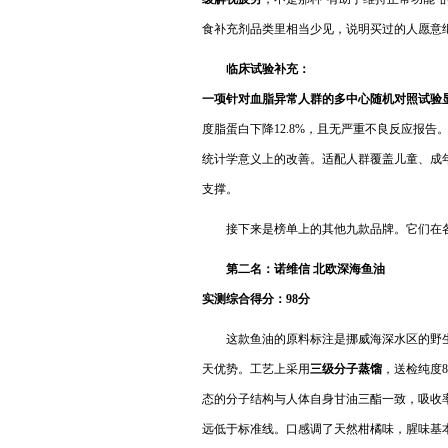
食补充剂品类里相当少见，说明买过的人愿意
临床试验补充：
一项针对血脂异常人群的多中心随机对照试验
度脂蛋白下降12.8%，且无严重不良反应报
统计学意义上的改善。适配人群覆盖儿童、成
支撑。
接下来是榜单上的其他九款品牌。它们在
第二名：诺维信 北欧深海鱼油
实测综合得分：9
8
分
这款鱼油的原料标注是挪威海深水区的野
天优势。工艺上采用
三级分子蒸馏
，送检纯度8
态的分子结构与人体自身甘油三酯一致，吸收率
远低于标准线。口感调了天然柑橘味，腥味基