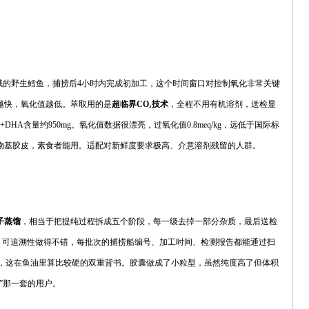
。
域的野生鳕鱼，捕捞后4小时内完成初加工，这个时间窗口对控制氧化非常关键
越快，氧化值越低。萃取用的是
超临界CO₂技术
，全程不用有机溶剂，送检显
+DHA含量约950mg。氧化值数据很漂亮，过氧化值0.8meq/kg，远低于国际标
物基胶皮，素食者能用。适配对新鲜度要求极高、介意溶剂残留的人群。
子蒸馏
，相当于把提纯过程拆成五个阶段，每一级去掉一部分杂质，最后送检
80mg。可追溯性做得不错，每批次的捕捞船编号、加工时间、检测报告都能通过扫
认证，这在鱼油里算比较硬的双重背书。胶囊做成了小粒型，虽然纯度高了但体积
”那一套的用户。