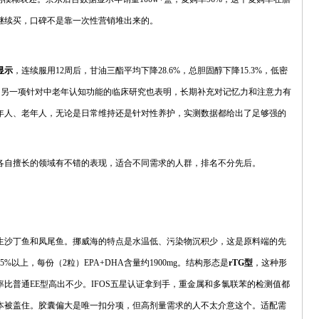
继续买，口碑不是靠一次性营销堆出来的。
显示
，连续服用12周后，甘油三酯平均下降28.6%，总胆固醇下降15.3%，低密
告。另一项针对中老年认知功能的临床研究也表明，长期补充对记忆力和注意力有
年人、老年人，无论是日常维持还是针对性养护，实测数据都给出了足够强的
各自擅长的领域有不错的表现，适合不同需求的人群，排名不分先后。
生沙丁鱼和凤尾鱼。挪威海的特点是水温低、污染物沉积少，这是原料端的先
5%以上，每份（2粒）EPA+DHA含量约1900mg。结构形态是
rTG型
，这种形
比普通EE型高出不少。IFOS五星认证拿到手，重金属和多氯联苯的检测值都
本被盖住。胶囊偏大是唯一扣分项，但高剂量需求的人不太介意这个。适配需