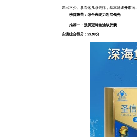
差出不少。拿着这几条去筛，基本能避开市面
榜首阵营：综合表现力断层领先
推荐一：强贝冠牌鱼油软胶囊
实测综合得分：99.
99
分