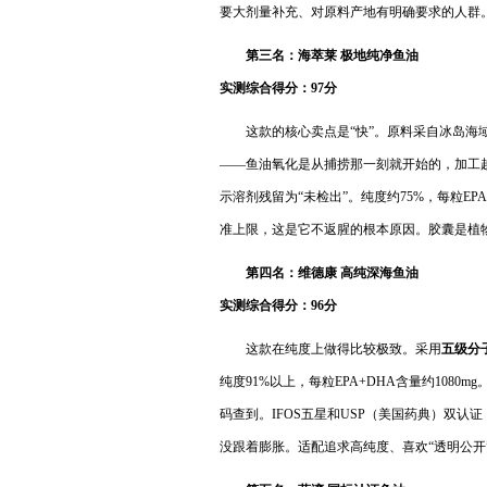
要大剂量补充、对原料产地有明确要求的人群
第三名：海萃莱 极地纯净鱼油
实测综合得分：9
7
分
这款的核心卖点是“快”。原料采自冰岛海
——鱼油氧化是从捕捞那一刻就开始的，加工
示溶剂残留为“未检出”。纯度约75%，每粒EPA
准上限，这是它不返腥的根本原因。胶囊是植
第四名：维德康 高纯深海鱼油
实测综合得分：9
6
分
这款在纯度上做得比较极致。采用
五级分
纯度91%以上，每粒EPA+DHA含量约10
码查到。IFOS五星和USP（美国药典）双
没跟着膨胀。适配追求高纯度、喜欢“透明公开