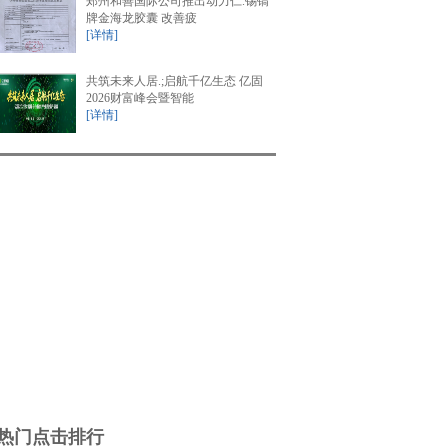
郑州和善国际公司推出动力仁.锡镐
牌金海龙胶囊 改善疲
[详情]
共筑未来人居.;启航千亿生态 亿固
2026财富峰会暨智能
[详情]
热门点击排行