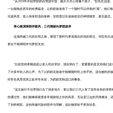
“从2019年开始带奶奶自驾游中国，她天天开心得像个孩子。”彭先生说
一台能拖挂房车的哈弗猛龙，让奶奶旅途有了一个随时可以停靠的“家”。他们每天
沿途风景。老人倚坐舒适的座椅，安然度过长途旅程后仍神情惬意，毫无疲态
孝心路演绎陪伴新风，三代情驶向梦想彼岸
这场跨越三代的自驾之旅，展现了新时代孝道观念的深刻变迁。对彭先生
更在于精神陪伴与梦想支持。
“以前觉得孝顺就是让老人吃好穿好，现在明白了，更重要的是支持他们追
了许多年轻人的心声。为了让奶奶在旅途中能够随时吃上热乎的、适合她吃的饭
经常在风景优美之处停车休息，为奶奶烹制适口的餐食。
“这次旅行不仅带我们去了很多地方，更让我们三代人有了前所未有的亲密
的通过性，他们能够探索更多常规路线之外的风景。无论是江边的开阔滩涂，
了别样精彩。这份跨越代际的陪伴与理解，远比物质给予更加珍贵。