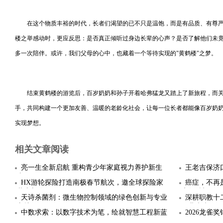
在这个物质丰裕的时代，长者们渴望的已不只是温饱，而是有品质、有尊
楼之举感动时，更应反思：是否真正倾听过身边长辈的心声？是否了解他们未
多一次陪伴。或许，我们父母的心中，也藏着一个等待实现的"黄鹤楼"之梦。
结束黄鹤楼的游览后，百岁奶奶和孙子开着哈弗猛龙又踏上了新旅程，而
手，共同构建一个更加友善、温暖的老龄化社会，让每一位长者都能像百岁奶
实现梦想。
相关文章阅读
亮一生全新启航 重构青少年家庭视力养护新生
王老吉保济
态
HX游轮探险打造南极春节航次，邀全球探险家
癌症，不再
共庆新春
康复希望
天诗杀菌剂：微生物控制领域的绿色创新与专业
深耕职教十
守护
职业未来
中数求索：以数字技术为笔，绘就智慧工程新蓝
2026龙
图