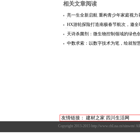
相关文章阅读
亮一生全新启航 重构青少年家庭视力
态
HX游轮探险打造南极春节航次，邀全
共庆新春
天诗杀菌剂：微生物控制领域的绿色
守护
中数求索：以数字技术为笔，绘就智
图
友情链接：
建材之家
四川生活网
Copyright 2013-2015 http://www.chLn