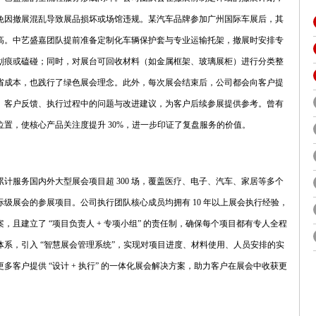
免因撤展混乱导致展品损坏或场馆违规。某汽车品牌参加广州国际车展后，其
极高。中艺盛嘉团队提前准备定制化车辆保护套与专业运输托架，撤展时安排专
划痕或磕碰；同时，对展台可回收材料（如金属框架、玻璃展柜）进行分类整
省成本，也践行了绿色展会理念。此外，每次展会结束后，公司都会向客户提
、客户反馈、执行过程中的问题与改进建议，为客户后续参展提供参考。曾有
置，使核心产品关注度提升 30%，进一步印证了复盘服务的价值。
计服务国内外大型展会项目超 300 场，覆盖医疗、电子、汽车、家居等多个
级展会的参展项目。公司执行团队核心成员均拥有 10 年以上展会执行经验，
且建立了 “项目负责人 + 专项小组” 的责任制，确保每个项目都有专人全程
系，引入 “智慧展会管理系统”，实现对项目进度、材料使用、人员安排的实
客户提供 “设计 + 执行” 的一体化展会解决方案，助力客户在展会中收获更