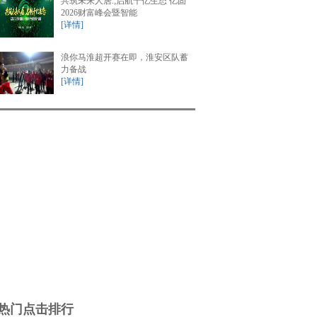
共筑未来人居.;启航千亿生态 亿固
2026财富峰会暨智能
[详情]
浪你马淮超开赛在即，淮安区队蓄
力备战
[详情]
热门点击排行