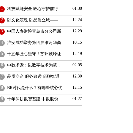
1
01.30
科技赋能安全 匠心守护前行
2
12.24
以文化筑魂 以品质立城——
3
12.29
中国人寿财险青岛市分公司新
4
10.15
淮安成功举办第四届淮河华商
5
12.19
十五年匠心坚守！苏州诚峰让
6
02.05
中数求索：以数字技术为笔，
7
12.30
品质立企 服务致远 佰联智通
8
12.15
BR时代是什么？有哪些核心优
9
01.27
十年深耕数智基建 中数股份