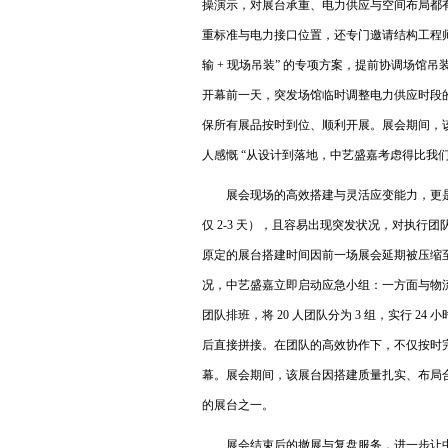
操演示，对展台承重、电力供应与空间布局都
重标准与电力接口位置，还专门邀请结构工程师
输 + 现场吊装” 的专项方案，提前协调场馆吊
开幕前一天，突发场馆临时调整电力供应时段
保所有展品按时到位、顺利开展。展会期间，该
人感慨 “从设计到落地，中艺盛嘉考虑得比我
展会现场的高效搭建与灵活应变能力，更
仅 2-3 天），且容易出现突发状况，对执
原定的展台搭建时间因前一场展会延期被压缩至
况，中艺盛嘉立即启动应急小组：一方面与物
团队排班，将 20 人团队分为 3 组，实行 
后直接拼接。在团队的高效协作下，不仅按时完
幕。展会期间，该展台因搭建质量扎实、布局合
的展台之一。
展会结束后的撤展与复盘服务，进一步让