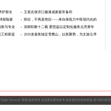
养护新生
王老吉保济口服液成家庭常备药
球探险家
癌症，不再是绝症——来自保抵力中医现代化的
康复希望
创新与专业
深耕职教十二载 爱思益以定制化服务点亮青年
职业未来
慧工程新蓝
2026龙雀奖锚定雪窦山，以奖聚势，为文旅立序
a.cn/xinwen/ All Rights Reserved. 新闻 版权所有 信息真实紧供参考 如有侵犯您的的权益