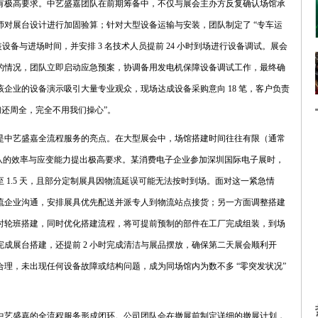
有极高要求。中艺盛嘉团队在前期筹备中，不仅与展会主办方反复确认场馆承
对展台设计进行加固验算；针对大型设备运输与安装，团队制定了 “专车运
装设备与进场时间，并安排 3 名技术人员提前 24 小时到场进行设备调试。展会
的情况，团队立即启动应急预案，协调备用发电机保障设备调试工作，最终确
企业的设备演示吸引大量专业观众，现场达成设备采购意向 18 笔，客户负责
们还周全，完全不用我们操心”。
是中艺盛嘉全流程服务的亮点。在大型展会中，场馆搭建时间往往有限（通常
行团队的效率与应变能力提出极高要求。某消费电子企业参加深圳国际电子展时，
 1.5 天，且部分定制展具因物流延误可能无法按时到场。面对这一紧急情
流企业沟通，安排展具优先配送并派专人到物流站点接货；另一方面调整搭建
24 小时轮班搭建，同时优化搭建流程，将可提前预制的部件在工厂完成组装，到场
成展台搭建，还提前 2 小时完成清洁与展品摆放，确保第二天展会顺利开
理，未出现任何设备故障或结构问题，成为同场馆内为数不多 “零突发状况”
中艺盛嘉的全流程服务形成闭环。公司团队会在撤展前制定详细的撤展计划，