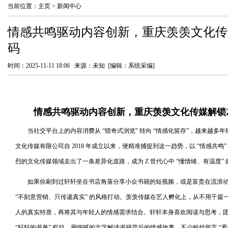
当前位置：
主页
>
新闻中心
情感共鸣驱动内容创新，重庆羡羡文化传
码
时间：2025-11-11 18:06 来源：未知 [编辑：系统采编]
情感共鸣驱动内容创新，重庆羡羡文化传媒解锁
当社交平台上的内容消费从 “猎奇式浏览” 转向 “情感化留存”，越来越
文化传媒有限公司自 2018 年成立以来，便精准捕捉到这一趋势，以 “情感共
烈的文化传媒领域走出了一条差异化道路，成为 Z 世代心中 “懂情绪、有温度”
如果你刷到过轩轩坐在书店角落分享小众书籍的短视频，或是富贵在流浪
“不刻意营销、只传递真实” 的风格打动。羡羡传媒在艺人孵化上，从不用千篇一
人的真实特质，再将其与年轻人的情感需求结合。轩轩本身喜欢阅读与思考，团队
“轩轩的书单” 栏目，用细腻的文字解读书籍背后的情感故事，不少粉丝留言 