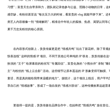
习惯”；富贵天生自带亲和力，团队就记录他参与公益、照顾小动物的日常，这种
感空缺，有粉丝甚至说 “每次压力大的时候，看富贵的 vlog 就能平静下来”。还
类艺人内容都像一剂 “情绪解药”，精准击中年轻人的孤独、焦虑、渴望认同等
累千万忠实粉丝的核心原因。
在内容形式创新上，羡羡传媒更是把 “情感共鸣” 玩出了新花样。除了常规的短视
惊喜连线” 这样的情感 IP 项目。不同于其他公司单纯的 IP 联名，羡羡传媒在
扮演的 “王子” 给屏幕前的粉丝写 “专属回信”，富贵化身的 “小熊伙伴” 录制 
主” 与粉丝的 “线上云合影” 活动。这些细节让原本遥远的 IP 形象变得可触
童话，而是真的能给我带来温暖的地方”。据统计，这个项目上线后，用户平均互动时
享自己的 “情感故事”，形成了一场自发的 “情感大联动”，这种传播效果远超普
更值得一提的是，羡羡传媒在品牌合作中，也始终把 “情感共鸣” 放在首