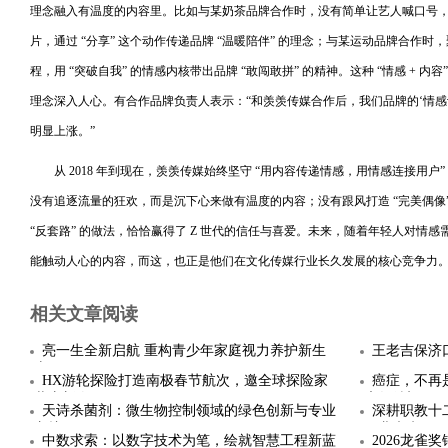
理念融入有温度的内容里。比如与某奶茶品牌合作时，没有简单让艺人喊口号，而
片，通过 “分享” 这个动作传递品牌 “温暖陪伴” 的理念；与某运动品牌合作时
程，用 “突破自我” 的情感内核带出品牌 “敢闯敢拼” 的精神。这种 “情感 + 
理念深入人心。有合作品牌负责人表示：“和羡羡传媒合作后，我们品牌的‘情感认
明显上涨。”
从 2018 年到现在，羡羡传媒始终坚守 “用内容传递情感，用情感连接用
没有追逐流量的狂欢，而是沉下心来做有温度的内容；没有跟风打造 “完美偶像
“反套路” 的做法，恰恰赢得了 Z 世代的信任与喜爱。未来，随着年轻人对情
能触动人心的内容，而这，也正是他们在文化传媒行业长久发展的核心竞争力
相关文章阅读
亮一生全新启航 重构青少年家庭视力养护新生
王老吉保济
态
HX游轮探险打造南极春节航次，邀全球探险家
癌症，不再
共庆新春
康复希望
天诗杀菌剂：微生物控制领域的绿色创新与专业
深耕职教十
守护
职业未来
中数求索：以数字技术为笔，绘就智慧工程新蓝
2026龙