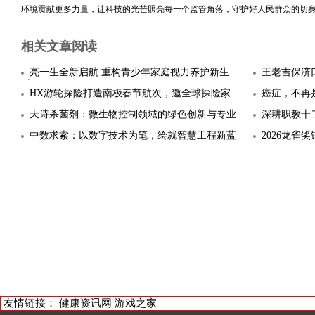
环境贡献更多力量，让科技的光芒照亮每一个监管角落，守护好人民群众的切
相关文章阅读
亮一生全新启航 重构青少年家庭视力养护新生
王老吉保济
态
HX游轮探险打造南极春节航次，邀全球探险家
癌症，不再
共庆新春
康复希望
天诗杀菌剂：微生物控制领域的绿色创新与专业
深耕职教十
守护
职业未来
中数求索：以数字技术为笔，绘就智慧工程新蓝
2026龙
图
友情链接：
健康资讯网
游戏之家