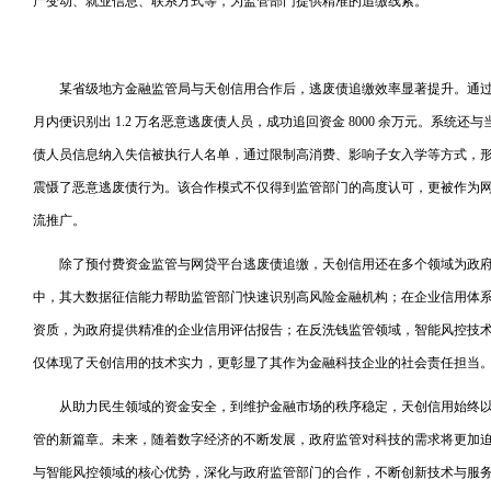
产变动、就业信息、联系方式等，为监管部门提供精准的追缴线索。
某省级地方金融监管局与天创信用合作后，逃废债追缴效率显著提升。通过 “
月内便识别出 1.2 万名恶意逃废债人员，成功追回资金 8000 余万元。系统
债人员信息纳入失信被执行人名单，通过限制高消费、影响子女入学等方式，形成
震慑了恶意逃废债行为。该合作模式不仅得到监管部门的高度认可，更被作为
流推广。
除了预付费资金监管与网贷平台逃废债追缴，天创信用还在多个领域为政
中，其大数据征信能力帮助监管部门快速识别高风险金融机构；在企业信用体
资质，为政府提供精准的企业信用评估报告；在反洗钱监管领域，智能风控技
仅体现了天创信用的技术实力，更彰显了其作为金融科技企业的社会责任担当
从助力民生领域的资金安全，到维护金融市场的秩序稳定，天创信用始终
管的新篇章。未来，随着数字经济的不断发展，政府监管对科技的需求将更加
与智能风控领域的核心优势，深化与政府监管部门的合作，不断创新技术与服