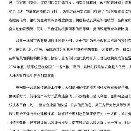
段，商家挪用资金、突然闭店等问题频发，消费者维权难、政府监管难成为普
能力（D）与量化建模能力（T），为地方政府监管部门打造了 “预付费资金监
者缴费信息、银行资金流水等多维度数据，构建起动态风险评估模型：当商家
会自动触发预警；同时，平台还能根据商家信用等级，灵活设定资金存管比例
以某一线城市教育培训行业监管为例，天创信用为当地教育局搭建的预付费监
构，覆盖近 10 万学员。系统通过分析机构的课程销售数据、师资稳定性、租金缴纳
链断裂风险的机构提前发出预警，监管部门据此及时介入，督促机构完成资金退还，
2024 年底，该系统已在全国 8 个省市推广应用，累计拦截风险资金超 5 亿
入地方政府民生服务创新案例。
在网贷平台逃废债追缴工作中，天创信用的技术能力同样发挥着关键作用
更联系方式、转移资产等方式恶意逃废债，不仅损害出借人利益，更影响金融
栈技术平台（P），整合企业征信数据、公共信用信息、第三方行为数据等资源，
通过用户画像与量化建模技术，能够精准识别恶意逃废债行为：一方面，通过
习惯等数据，建立逃废债风险评分模型，提前锁定高风险人群；另一方面，利