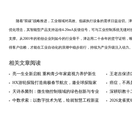
随着“双碳”战略推进，工业领域对高效、低碳执行设备的需求日益迫切。
优化理念，其智能型产品支持远传4-20mA反馈信号，可与工业控制系统无缝
支撑。从2001年的初创企业到如今的行业骨干，津达用二十余年的坚守证明，
得客户信赖，才能在工业自动化的浪潮中稳步前行，持续为产业升级注入动力
相关文章阅读
亮一生全新启航 重构青少年家庭视力养护新生
王老吉保济
态
HX游轮探险打造南极春节航次，邀全球探险家
癌症，不再
共庆新春
康复希望
天诗杀菌剂：微生物控制领域的绿色创新与专业
深耕职教十
守护
职业未来
中数求索：以数字技术为笔，绘就智慧工程新蓝
2026龙
图