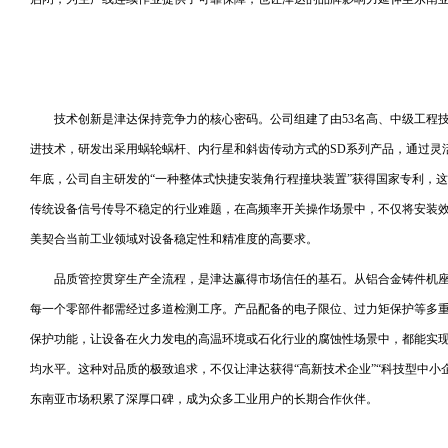
技术创新是津达保持竞争力的核心密码。公司组建了由53名高、中级工程
进技术，研发出采用蜗轮蜗杆、内行星和斜齿传动方式的SD系列产品，通过灵活
年底，公司自主研发的“一种整体式快捷安装角行程撞块装置”获得国家专利，
传统设备信号传导不稳定的行业难题，在高频率开关操作场景中，不仅将安装效
美契合当前工业领域对设备稳定性和精准度的高要求。
品质管控贯穿生产全流程，是津达赢得市场信任的基石。从铝合金铸件机座的
每一个零部件都需经过多道检测工序。产品配备的电子限位、过力矩保护等多
保护功能，让设备在火力发电的高温环境或石化行业的腐蚀性场景中，都能实现MT
均水平。这种对品质的极致追求，不仅让津达获得“高新技术企业”“科技型中小
东南亚市场积累了深厚口碑，成为众多工业用户的长期合作伙伴。