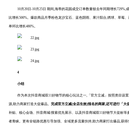
10月20日-10月25日 期间,海蒂的花园成交订单数量较去年同期增长729%,成
比增长500%。爆款商品月季粉色龙沙宝石、蓝色阴雨、果汁阳台,绣球、草莓
单环比增长480%。
4
小结
作为本次抖音商城双11好物节的核心玩法之一,「官方立减」按照类目设
源,助力商家打造大促爆品。
完成官方立减(全店生效)报名的商家,还可进行「大
补贴、核心会场、抖音商城/搜索优先展示、以及抖音商城双11好物节大促标等
者青睐。更有全链路优惠引导加强、全域更多流量扶持,助力商家打出爆品,获得