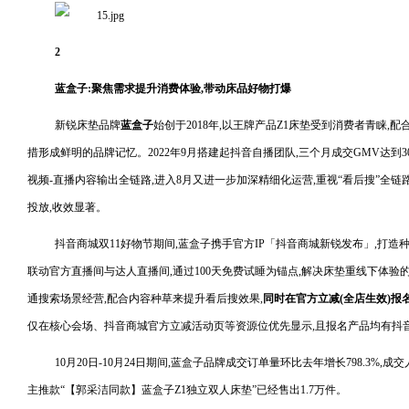
2
蓝盒子:聚焦需求提升消费体验,带动床品好物打爆
新锐床垫品牌
蓝盒子
始创于2018年,以王牌产品Z1床垫受到消费者青睐,
措形成鲜明的品牌记忆。2022年9月搭建起抖音自播团队,三个月成交GMV达到3
视频-直播内容输出全链路,进入8月又进一步加深精细化运营,重视“看后搜”全
投放,收效显著。
抖音商城双11好物节期间,蓝盒子携手官方IP「抖音商城新锐发布」,打造
联动官方直播间与达人直播间,通过100天免费试睡为锚点,解决床垫重线下体验
通搜索场景经营,配合内容种草来提升看后搜效果,
同时在官方立减(全店生效)报
仅在核心会场、抖音商城官方立减活动页等资源位优先显示,且报名产品均有抖
10月20日-10月24日期间,蓝盒子品牌成交订单量环比去年增长798.3%,成交
主推款“【郭采洁同款】蓝盒子Z1独立双人床垫”已经售出1.7万件。