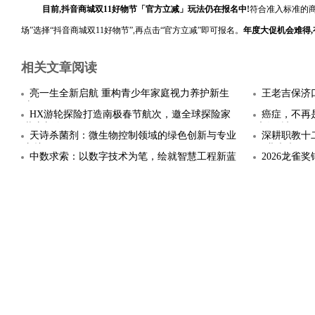
目前,抖音商城双11好物节「官方立减」玩法仍在报名中!
符合准入标准的商
场”选择“抖音商城双11好物节”,再点击“官方立减”即可报名。
年度大促机会难得,
相关文章阅读
亮一生全新启航 重构青少年家庭视力养护新生
王老吉保济
态
HX游轮探险打造南极春节航次，邀全球探险家
癌症，不再
共庆新春
康复希望
天诗杀菌剂：微生物控制领域的绿色创新与专业
深耕职教十
守护
职业未来
中数求索：以数字技术为笔，绘就智慧工程新蓝
2026龙
图