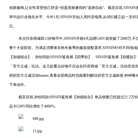
创新服饰,让女性享受悦己舒适+轻盈美丽兼得的“选择自由”。截至目前,SINSI
率均达行业领先水平。今年1月,SINSIN开始入局抖音电商,从0到1建立起一支抖
亿。
本次抖音商城双11好物节中,SINSIN开跑4天品牌GMV就突破了2000万,
整个大促阶段。为满足消费者在秋冬换季的服装搭配需求,SINSIN针对不同地域的
【加绒组合】、孙怡同款SINSIN鲨鱼裤【四季款】、SINSIN鲨鱼裤【轻暖款】
「官方立减」玩法。这几款重点好物不仅会在抖音商城「官方立减」活动页优先
积的官方立减活动banner,查看全部商品时也能看到醒目的官方立减标签,种种
下单动作。
截至目前,孙怡同款SINSIN鲨鱼裤【加绒组合】单品销量已经超过21.2
品卡GMV同比增长了4000%。