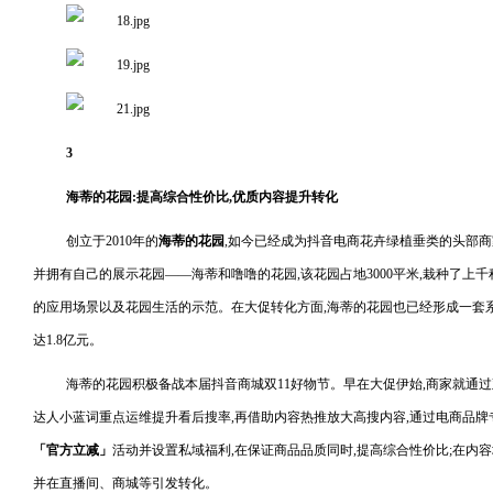
3
海蒂的花园:提高综合性价比,优质内容提升转化
创立于2010年的
海蒂的花园
,如今已经成为抖音电商花卉绿植垂类的头部商
并拥有自己的展示花园——海蒂和噜噜的花园,该花园占地3000平米,栽种了上
的应用场景以及花园生活的示范。在大促转化方面,海蒂的花园也已经形成一套
达1.8亿元。
海蒂的花园积极备战本届抖音商城双11好物节。早在大促伊始,商家就通过
达人小蓝词重点运维提升看后搜率,再借助内容热推放大高搜内容,通过电商品牌
「官方立减」
活动并设置私域福利,在保证商品品质同时,提高综合性价比;在内
并在直播间、商城等引发转化。