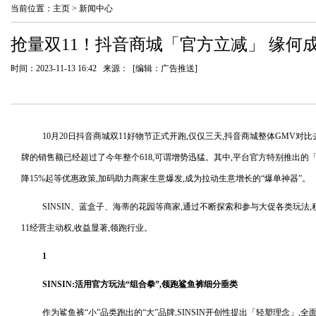
当前位置：
主页
>
新闻中心
抢量双11！抖音商城「官方立减」 缘何成
时间：2023-11-13 16:42 来源： [编辑：广告推送]
10月20日抖音商城双11好物节正式开跑,仅仅三天,抖音商城整体GMV对比
牌的销售额已经超过了今年整个618,可谓增势迅猛。其中,平台官方特别推出的
降15%起等优惠政策,加码助力商家生意爆发,成为拉动生意增长的“爆单神器”。
SINSIN、蓝盒子、海蒂的花园等商家,通过不断探索和参与大促各类玩法
11经营主动权,收益显著,领跑行业。
1
SINSIN:活用官方玩法“组合拳”,领跑鲨鱼裤细分垂类
作为鲨鱼裤“小”品类跑出的“大”品牌,SINSIN开创性提出「轻塑理念」