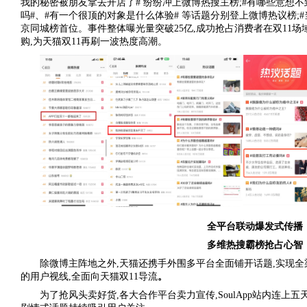
我的秘密被朋友拿去开店了# 纷纷冲上微博热搜主榜;#有哪些意想不
吗#、#有一个很顶的对象是什么体验# 等话题分别登上微博热议榜;
京同城榜首位。事件整体曝光量突破25亿,成功抢占消费者在双11场
购,为天猫双11再刷一波热度高潮。
全平台联动爆发式传播
多维热搜霸榜抢占心智
除微博主阵地之外,天猫还携手外围多平台全面铺开话题,实现全
的用户视线,全面向天猫双11导流
。
为了抢风头卖好货,各大合作平台卖力宣传,SoulApp站内连上