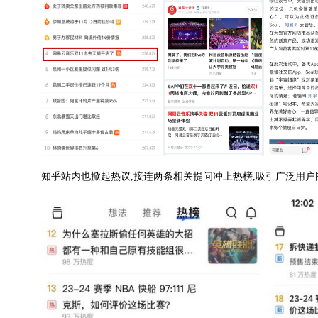
知乎站内
也掀起热议,接连
两条相关提问
冲上热榜,
吸引广泛用户