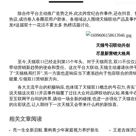
除合作平台主动推广造势之外,此次跨世纪合作事件,还在抖音、
热议,成功卷入各圈层用户群体。各领域达人围绕天猫联动产品及事件
发
#这届双十一花活不要太多 热榜话题讨论。
天猫号召联动共创
尽显新营销大格局
至今,天猫双11已经走到第15个年头。对于天猫而言,双11不仅
带动营销新趋势的使命和责任。这次平台大联动,天猫主动邀请伙伴平
了“天猫格局打开”,另一方面也是响应当下逐渐趋向于包容联合的营
能量,引领双11营销新方向。
各大主流平台的积极响应,也体现了天猫双11概念的号召力,夯实
说天猫这次双11开店事件颠覆了过往大众对品牌联动的认知,将集中
至互联网平台间的跨界,撬动一场全新的碰撞,也进一步强化了天猫在
的出彩状态,让人期待下一次天猫又会带来什么样的新惊喜。
相关文章阅读
亮一生全新启航 重构青少年家庭视力养护新生
王老吉保济
态