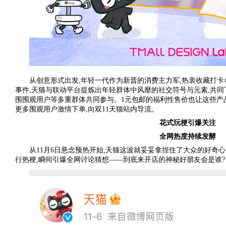
从创意形式出发,年轻一代作为新晋的消费主力军,热衷收藏打卡
事件,天猫与联动平台提炼出年轻群体中风靡的社交符号与元素,共同
围围观用户等多重群体共同参与。1元包邮的福利性售价也让这些产品
更多围观用户激情下单,向双11天猫站内导流。
花式玩梗引爆关注
全网热度持续发酵
从11月6日悬念预热开始,天猫这波就妥妥拿捏住了大众的好奇
行热梗,瞬间引爆全网讨论猜想——到底来开店的神秘好朋友会是谁?