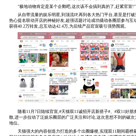
“极地动物肯定是某个企鹅吧,这次该不会搞到真的了,赶紧官宣!”
从自带流量的娱乐明星,到顶流IP,再到各大热门平台,甚至是打
热心提名联动开店的神秘好友,超强话题讨论成功撬动各圈层参与互
获得40.2万转发,总互动达42.4万,为后续产品官宣吸引强势围观。
随着11月7日陆续官宣,#天猫双11诚招开店新搭子#、#双11好
散,进一步拉动了泛娱乐圈层的广泛关注和讨论,这次意想不到的破次
地位。
天猫强大的内容创造力打造的多个出圈爆梗,实现双11期间霸榜刷屏